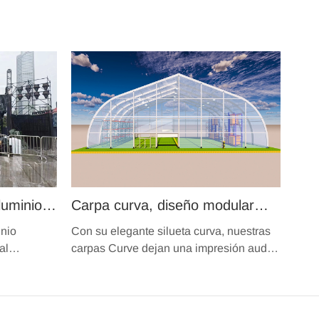
luminio
Carpa curva, diseño modular
mm con
europeo alemán, estructura de
inio
Con su elegante silueta curva, nuestras
para
tela móvil duradera, carpa tipo
al
carpas Curve dejan una impresión audaz
o vigas de
dondequiera que se instalen.
a la
hangar, carpa TFS de espacio
conectan
libre para grandes eventos
rígido y