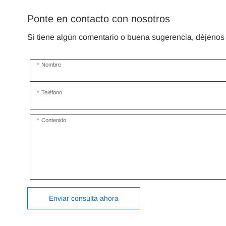
y espectáculos itinerantes.
innovador con materiales de vanguardia
Ponte en contacto con nosotros
para crear un espacio cautivador y
funcional.
Si tiene algún comentario o buena sugerencia, déjenos 
Nombre
Teléfono
Contenido
Enviar consulta ahora