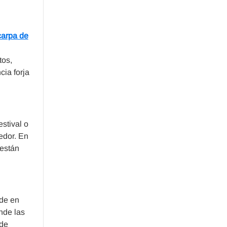
carpa de
tos,
cia forja
stival o
edor. En
 están
ede en
nde las
 de