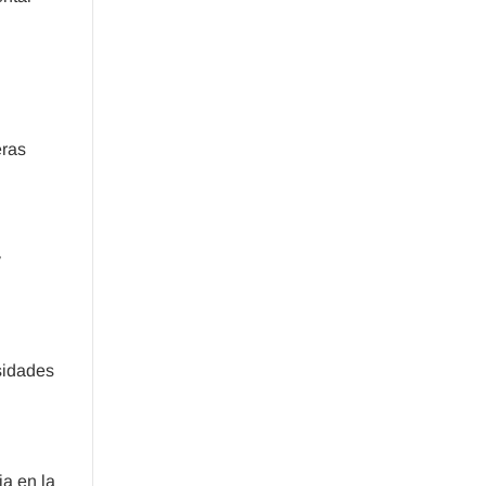
eras
y
sidades
a en la