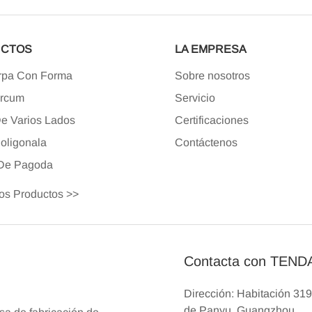
CTOS
LA EMPRESA
rpa Con Forma
Sobre nosotros
Arcum
Servicio
e Varios Lados
Certificaciones
oligonal
A
Contáctenos
 De Pagoda
os Productos >>
Contacta con TEN
Dirección: Habitación 319
de Panyu, Guangzhou