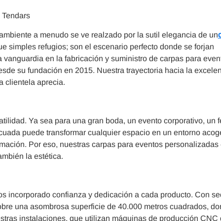
n Tendars
l ambiente a menudo se ve realzado por la sutil elegancia de un
e simples refugios; son el escenario perfecto donde se forjan
a vanguardia en la fabricación y suministro de carpas para even
sde su fundación en 2015. Nuestra trayectoria hacia la excelen
a clientela aprecia.
tilidad. Ya sea para una gran boda, un evento corporativo, un fe
adecuada puede transformar cualquier espacio en un entorno acog
mación. Por eso, nuestras carpas para eventos personalizadas
ambién la estética.
os incorporado confianza y dedicación a cada producto. Con s
 sobre una asombrosa superficie de 40.000 metros cuadrados, do
estras instalaciones, que utilizan máquinas de producción CNC