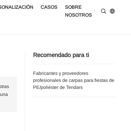
SONALIZACIÓN
CASOS
SOBRE
CENTRO D
NOSOTROS
INFORMAC
Recomendado para ti
Fabricantes y proveedores
Lista d
profesionales de carpas para fiestas de
carpas 
stras
PE/poliéster de Tendars
compar
 una