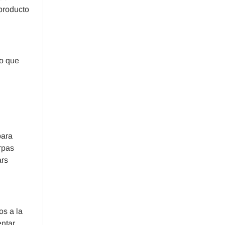
 producto
lo que
para
rpas
ars
os a la
ntar