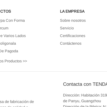
CTOS
LA EMPRESA
rpa Con Forma
Sobre nosotros
Arcum
Servicio
e Varios Lados
Certificaciones
oligonal
A
Contáctenos
 De Pagoda
os Productos >>
Contacta con TEN
Dirección: Habitación 319
de Panyu, Guangzhou
a de fabricación de
Dirección de la fábrica: N