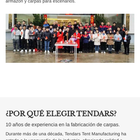
armazón y carpas para escenarios.
E
Co
ap
pa
re
De
in
ma
ser
¿POR QUÉ ELEGIR TENDARS?
10 años de experiencia en la fabricación de carpas.
Durante más de una década, Tendars Tent Manufacturing ha