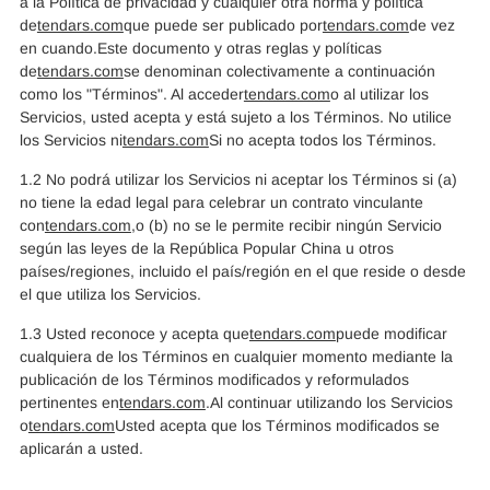
a la Política de privacidad y cualquier otra norma y política
de
tendars.com
que puede ser publicado por
tendars.com
de vez
en cuando.Este documento y otras reglas y políticas
de
tendars.com
se denominan colectivamente a continuación
como los "Términos". Al acceder
tendars.com
o al utilizar los
Servicios, usted acepta y está sujeto a los Términos. No utilice
los Servicios ni
tendars.com
Si no acepta todos los Términos.
1.2 No podrá utilizar los Servicios ni aceptar los Términos si (a)
no tiene la edad legal para celebrar un contrato vinculante
con
tendars.com
,o (b) no se le permite recibir ningún Servicio
según las leyes de la República Popular China u otros
países/regiones, incluido el país/región en el que reside o desde
el que utiliza los Servicios.
1.3 Usted reconoce y acepta que
tendars.com
puede modificar
cualquiera de los Términos en cualquier momento mediante la
publicación de los Términos modificados y reformulados
pertinentes en
tendars.com
.Al continuar utilizando los Servicios
o
tendars.com
Usted acepta que los Términos modificados se
aplicarán a usted.