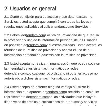
2. Usuarios en general
2.1 Como condición para su acceso y uso de
tendars.com
o
Servicios, usted acepta que cumplirá con todas las leyes y
regulaciones aplicables al utilizar
tendars.com
o Servicios.
2.2 Debes leer
tendars.com
Política de Privacidad de que regula
la protección y uso de la información personal de los Usuarios
en posesión de
tendars.com
y nuestras afiliadas. Usted acepta los
términos de la Política de privacidad y acepta el uso de su
información personal de acuerdo con la Política de privacidad.
2.3 Usted acepta no realizar ninguna acción que pueda socavar
la integridad de los sistemas informáticos o redes
de
tendars.com
y/o cualquier otro Usuario ni obtener acceso no
autorizado a dichos sistemas informáticos o redes.
2.4 Usted acepta no obtener ninguna ventaja al utilizar la
información que aparece en
tendars.com
o recibido de cualquier
representante de
tendars.com
en las actividades que incluyen:
fijar niveles de precios o cotizaciones de productos y servicios