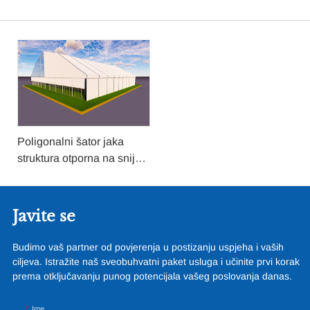
Poligonalni šator jaka
struktura otporna na snijeg
PVC izolacijska tkanina
zaklon šator sportska
dvorana za komercijalna
Javite se
događanja na otvorenom
Budimo vaš partner od povjerenja u postizanju uspjeha i vaših
ciljeva. Istražite naš sveobuhvatni paket usluga i učinite prvi korak
prema otključavanju punog potencijala vašeg poslovanja danas.
Ime