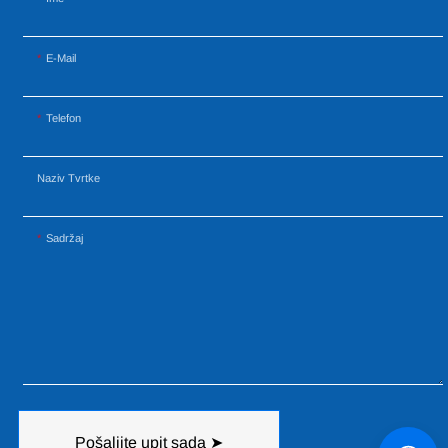
E-Mail
Telefon
Naziv Tvrtke
Sadržaj
Pošaljite upit sada ➤