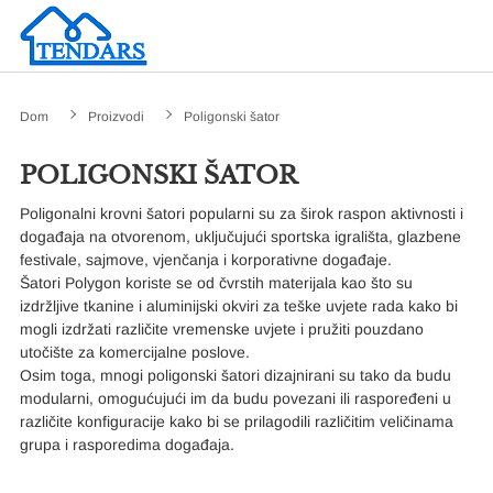
Dom
Proizvodi
Poligonski šator
POLIGONSKI ŠATOR
Poligonalni krovni šatori popularni su za širok raspon aktivnosti i
događaja na otvorenom, uključujući sportska igrališta, glazbene
festivale, sajmove, vjenčanja i korporativne događaje.
Šatori Polygon koriste se od čvrstih materijala kao što su
izdržljive tkanine i aluminijski okviri za teške uvjete rada kako bi
mogli izdržati različite vremenske uvjete i pružiti pouzdano
utočište za komercijalne poslove.
Osim toga, mnogi poligonski šatori dizajnirani su tako da budu
modularni, omogućujući im da budu povezani ili raspoređeni u
različite konfiguracije kako bi se prilagodili različitim veličinama
grupa i rasporedima događaja.