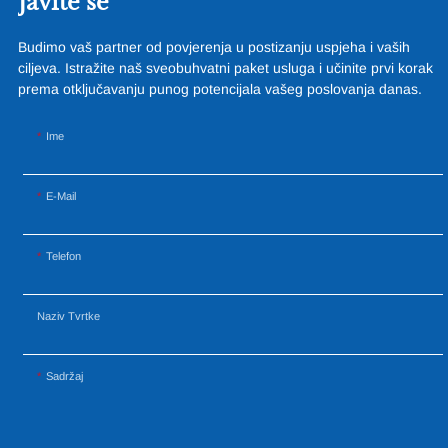
Javite se
vremenske uvjete i
dugovječnosti, ova struktura
Budimo vaš partner od povjerenja u postizanju uspjeha i vaših
kombinira inovativni dizajn s
ciljeva. Istražite naš sveobuhvatni paket usluga i učinite prvi korak
vrhunskim materijalima kako bi
prema otključavanju punog potencijala vašeg poslovanja danas.
stvorila zadivljujući i
funkcionalan prostor.
Ime
E-Mail
Telefon
Naziv Tvrtke
Sadržaj