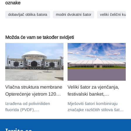
oznake
dobavljač oblika šatora
modni dvokatni šator
veliki čelični kupo
Možda će vam se također svidjeti
Vlačna struktura membrane
Veliki šator za vjenčanja,
Opterećenje vjetrom 120
festivalski banket,
km/sat Trajna metalna
aluminijski stakleni
Izrađena od poliviniliden
Mješoviti šatori kombiniraju
zgrada za teške uvjete rada
mješoviti šator, otporan na
fluorida (PVDF),
značajke različitih stilova šatora
PVDF struktura sjenila od
snijeg, na prodaju
fluoropolimerne smole visokih
kako bi stvorili jedinstveni
rastezljive tkanine za
performansi poznate po
dizajn koji uključuje prednosti
iznimnoj otpornosti na
svake vrste
glazbeni koncert road show