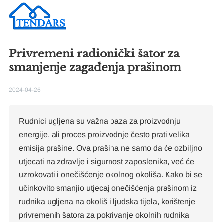
Privremeni radionički šator za
Pr
smanjenje zagađenja prašinom
2024-04-26
Rudnici ugljena su važna baza za proizvodnju
energije, ali proces proizvodnje često prati velika
emisija prašine. Ova prašina ne samo da će ozbiljno
10
ša
utjecati na zdravlje i sigurnost zaposlenika, već će
uzrokovati i onečišćenje okolnog okoliša. Kako bi se
F
učinkovito smanjio utjecaj onečišćenja prašinom iz
rudnika ugljena na okoliš i ljudska tijela, korištenje
privremenih šatora za pokrivanje okolnih rudnika