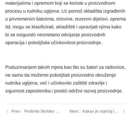
materijalima i opremom koji se koriste u proizvodnom
procesu u rudniku ugljena. Uz pomoć skladišta izgrađenih
u privremenim šatorima, sirovine, rezervni dijelovi, oprema
itd. mogu se klasificirati, skladištiti i upravljati njima kako
bi se osiguralo nesmetano odvijanje proizvodnih
operacija i poboljšala učinkovitost proizvodnje.
Poduzimanjem takvih mjera kao što su šatori za radionice,
ne samo da možemo poboljšati proizvodno okruženje
rudnika ugljena, već i učinkovito zaštititi zdravlje i
sigurnost zaposlenika i postići održivi razvoj proizvodnje.
Proširite školsko obrazovanje sa šatorima s aluminijskim okvirom
Kakav je osjećaj igrati badminton u sportskom šatoru?