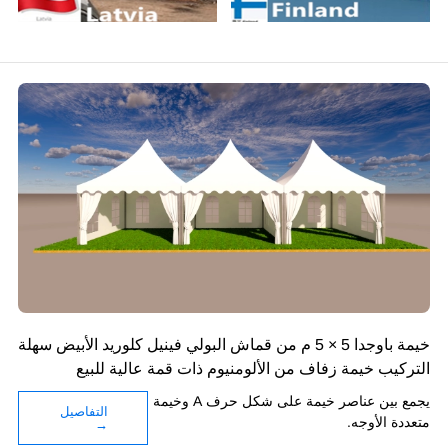
خيم
زجا
للبي
خيام
فحسب
خيمة باوجدا 5 × 5 م من قماش البولي فينيل كلوريد الأبيض سهلة
التركيب خيمة زفاف من الألومنيوم ذات قمة عالية للبيع
يجمع بين عناصر خيمة على شكل حرف A وخيمة
التفاصيل
متعددة الأوجه.
→